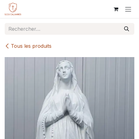
Se rendre au contenu
Tous les produits